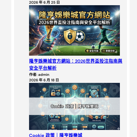
2026 年 6 月 25 日
隆亨娛樂城官方網站：2026世界盃投注指南與
安全平台解析
作者: admin
2026 年 6 月 18 日
Cookie 政策｜隆亨娛樂城