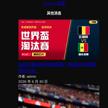
Cookie 政策
其他消息
歐洲紅魔迎戰特蘭加雄獅！硬碰硬的肉搏戰
即將引爆！
作者: admin
2026 年 6 月 30 日