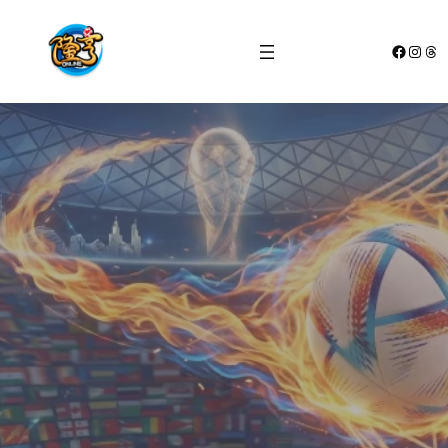
跳
至
Facebo
Insta
Thr
主
要
內
容